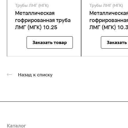
Трубы ЛМГ (МГК)
Трубы ЛМГ (МГК)
Металлическая
Металлическа
гофрированная труба
гофрированная
ЛМГ (МГК) 10.25
ЛМГ (МГК) 10.
Заказать товар
Заказать
Назад к списку
Компания
Каталог
О предприятии