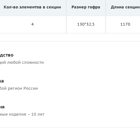
Кол-во элементов в секции
Размер гофра
Длина секции
4
130*32,5
1170
одство
ций любой сложности
ка
бой регион России
ия
ные изделия – 10 лет