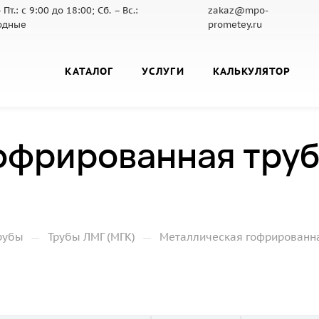
 Пт.: с 9:00 до 18:00; Сб. – Вс.:
zakaz@mpo-
одные
prometey.ru
КАТАЛОГ
УСЛУГИ
КАЛЬКУЛЯТОР
офрированная труб
—
—
рубы
Трубы ЛМГ (МГК)
Металлическая гофрированная