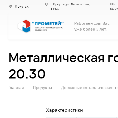
Пн. –
г. Иркутск, ул. Лермонтова,
Иркутск
144/1
вых
Работаем для Вас
уже более 5 лет!
Металлическая г
20.30
—
—
Главная
Продукты
Дорожные металлические т
Характеристики