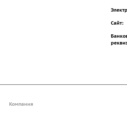
Электр
Сайт:
Банко
рекви
Компания
Каталог
Дорожные металли
О предприятии