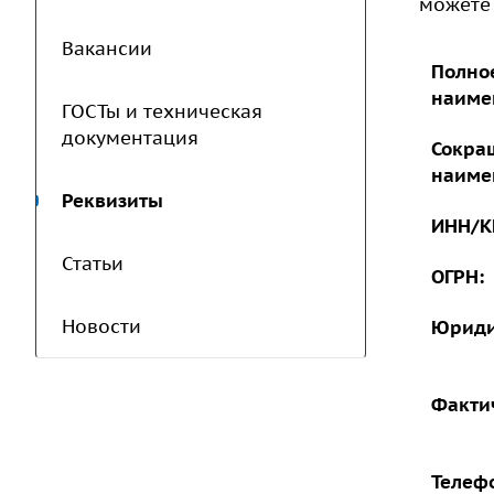
можете 
Вакансии
Полно
наиме
ГОСТы и техническая
документация
Сокра
наиме
Реквизиты
ИНН/К
Статьи
ОГРН:
Новости
Юриди
Факти
Телефо