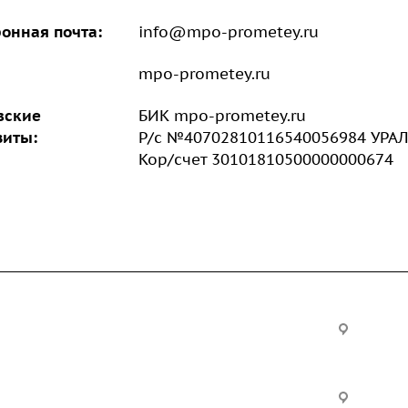
онная почта:
info@mpo-prometey.ru
mpo-prometey.ru
вские
БИК mpo-prometey.ru
зиты:
Р/с №40702810116540056984 УРА
Кор/счет 30101810500000000674
Услуги
Офис:
ул. Вы
24
ческие
Строительно-монтажные
Произ