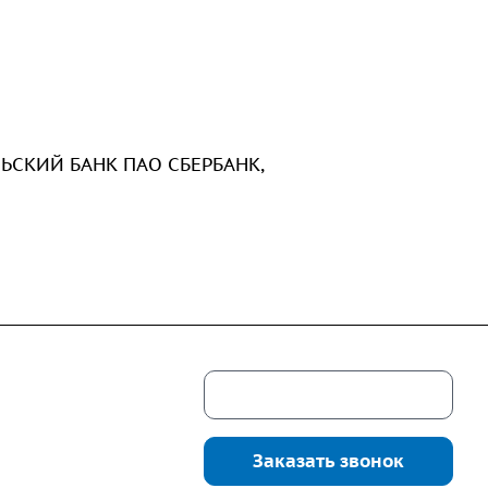
ЛЬСКИЙ БАНК ПАО СБЕРБАНК,
Скачать каталог
г. Екатеринбург,
соцкого, 4б, оф.
Заказать звонок
водство:
г.