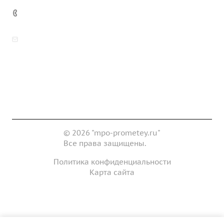
7 (922) 178-81-77
zakaz@mpo-prometey.ru
info@mpo-prometey.ru
Доставка и оплата
Сертификаты
Реквизиты
Контакты
© 2026 "mpo-prometey.ru"
Все права защищены.
Политика конфиденциальности
Карта сайта
Разработка и продвижение сайта