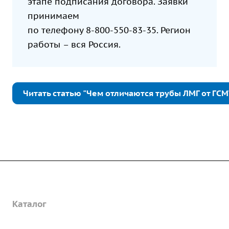
этапе подписания договора. Заявки
принимаем
по телефону
8-800-550-83-35
. Регион
работы – вся Россия.
Читать статью "Чем отличаются трубы ЛМГ от ГСМ
Компания
Каталог
О предприятии
Благодарственные письма
Услуги
Дорожные металлические трубы