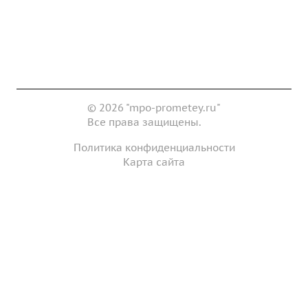
Доставка и оплата
Сертификаты
Реквизиты
Контакты
© 2026 "mpo-prometey.ru"
Все права защищены.
Политика конфиденциальности
Карта сайта
Разработка и продвижение сайта