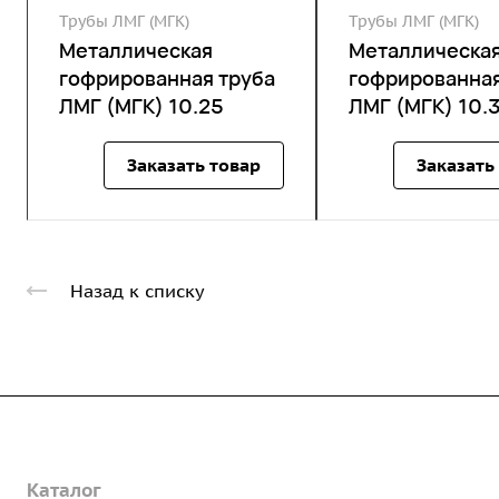
Трубы ЛМГ (МГК)
Трубы ЛМГ (МГК)
Металлическая
Металлическа
гофрированная труба
гофрированная
ЛМГ (МГК) 10.25
ЛМГ (МГК) 10.
Заказать товар
Заказать
Назад к списку
Компания
Каталог
О предприятии