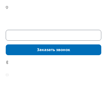
Цвиллинга, дом 7ч
Инженерный расчет
Новости
Часы работы:
Пн. – Пт.: с 9:00 до 18:00
Сб. – Вс.: выходные
Скачать каталог
Заказать звонок
7 (922) 178-81-77
zakaz@mpo-prometey.ru
info@mpo-prometey.ru
Доставка и оплата
Сертификаты
Реквизиты
Контакты