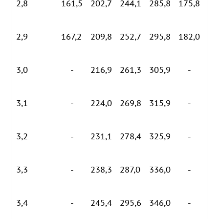
2,8
161,5
202,7
244,1
285,8
175,8
21
2,9
167,2
209,8
252,7
295,8
182,0
22
3,0
-
216,9
261,3
305,9
-
23
3,1
-
224,0
269,8
315,9
-
23
3,2
-
231,1
278,4
325,9
-
24
3,3
-
238,3
287,0
336,0
-
25
3,4
-
245,4
295,6
346,0
-
26