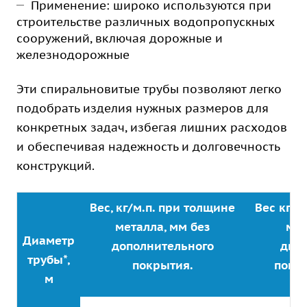
Применение: широко используются при
строительстве различных водопропускных
сооружений, включая дорожные и
железнодорожные
Эти спиральновитые трубы позволяют легко
подобрать изделия нужных размеров для
конкретных задач, избегая лишних расходов
и обеспечивая надежность и долговечность
конструкций.
Вес, кг/м.п. при толщине
Вес кг/м
металла, мм без
мет
Диаметр
дополнительного
дву
трубы*,
покрытия.
покр
м