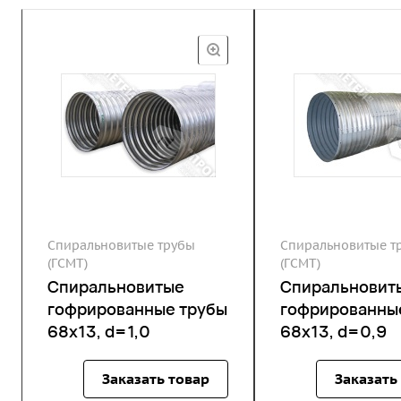
Спиральновитые трубы
Спиральновитые т
(ГСМТ)
(ГСМТ)
Спиральновитые
Спиральновит
гофрированные трубы
гофрированны
68х13, d=1,0
68х13, d=0,9
Заказать товар
Заказать