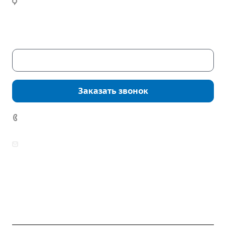
Часы работы:
Пн. – Пт.: с 9:00 до 18:00
Сб. – Вс.: выходные
Скачать каталог
Заказать звонок
7 (922) 178-81-77
zakaz@mpo-prometey.ru
info@mpo-prometey.ru
Доставка и оплата
Сертификаты
Реквизиты
Контакты