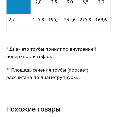
2,0
2,5
3,0
3,5
2,0
2
2,7
155,8
195,5
235,6
275,8
169,6
20
* Диаметр трубы принят по внутренней
поверхности гофра.
** Площадь сечения трубы (просвет)
рассчитана по диаметру трубы.
Похожие товары