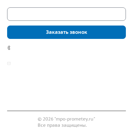
Скачать каталог
Заказать звонок
7 (922) 178-81-77
zakaz@mpo-prometey.ru
info@mpo-prometey.ru
Доставка и оплата
Сертификаты
Реквизиты
Контакты
© 2026 "mpo-prometey.ru"
Все права защищены.