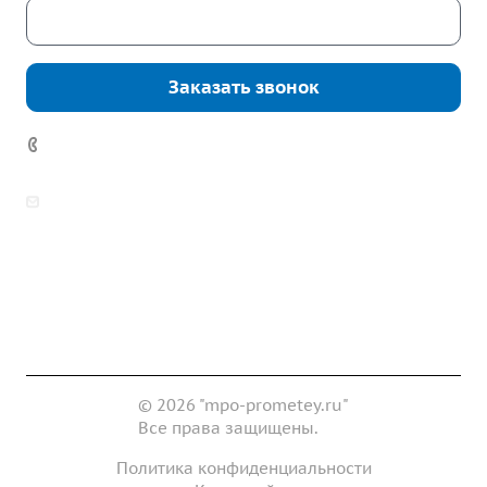
Скачать каталог
Заказать звонок
7 (922) 178-81-77
zakaz@mpo-prometey.ru
info@mpo-prometey.ru
Доставка и оплата
Сертификаты
Реквизиты
Контакты
© 2026 "mpo-prometey.ru"
Все права защищены.
Политика конфиденциальности