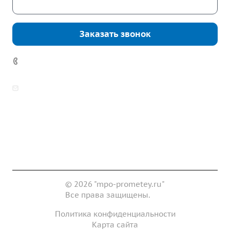
Скачать каталог
Заказать звонок
7 (922) 178-81-77
zakaz@mpo-prometey.ru
info@mpo-prometey.ru
Доставка и оплата
Сертификаты
Реквизиты
Контакты
© 2026 "mpo-prometey.ru"
Все права защищены.
Политика конфиденциальности
Карта сайта