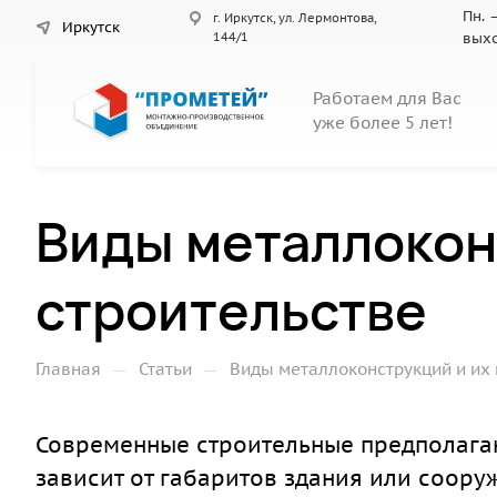
Пн. –
г. Иркутск, ул. Лермонтова,
Иркутск
144/1
вых
Работаем для Вас
уже более 5 лет!
Виды металлокон
строительстве
—
—
Главная
Статьи
Виды металлоконструкций и их 
Современные строительные предполага
зависит от габаритов здания или соору