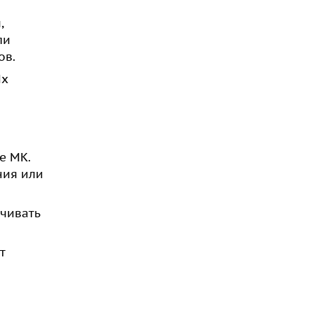
,
ли
ов.
Их
е МК.
ния или
ичивать
т