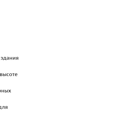
я
 здания
 высоте
рных
.
для