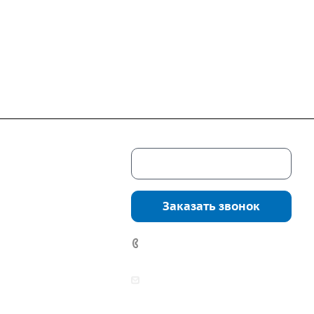
Скачать каталог
г. Екатеринбург,
соцкого, 4б, оф.
Заказать звонок
водство:
г.
инбург, ул.
7 (922) 178-81-77
нга, дом 7ч
аботы:
zakaz@mpo-prometey.ru
т.: с 9:00 до 18:00
info@mpo-prometey.ru
Вс.: выходные