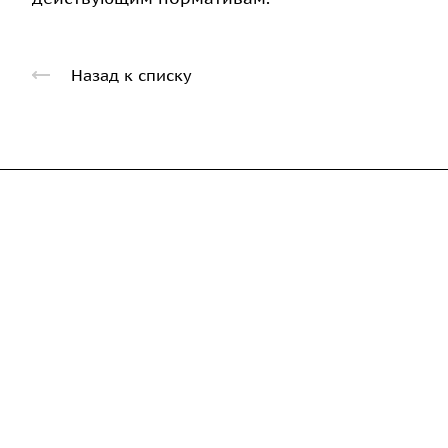
Назад к списку
Компания
Каталог
Дорожные металли
О предприятии
трубы
Благодарственные письма
Барьерные дорожн
Вакансии
ограждения
ГОСТы и техническая
Пешеходное ограж
документация
Опоры освещения
Реквизиты