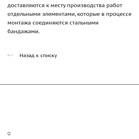
доставляются к месту производства работ
отдельными элементами, которые в процессе
монтажа соединяются стальными
бандажами.
Назад к списку
Компания
Каталог
О предприятии
Благодарственные письма
Услуги
Дорожные металлические трубы
Вакансии
Барьерные дорожные ограждения
Офис:
г. Екатеринбург, ул. Высоцкого,
Строительно-монтажные работы
ГОСТы и техническая документация