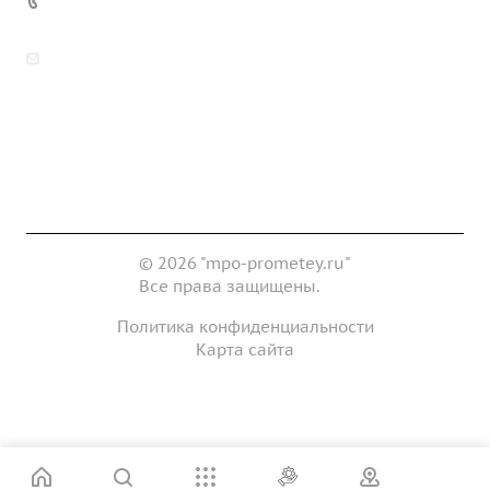
7 (922) 178-81-77
zakaz@mpo-prometey.ru
info@mpo-prometey.ru
Доставка и оплата
Сертификаты
Реквизиты
Контакты
© 2026 "mpo-prometey.ru"
Все права защищены.
Политика конфиденциальности
Карта сайта
Разработка и продвижение сайта