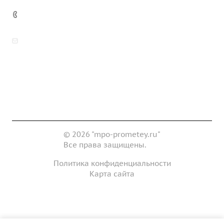
7 (922) 178-81-77
zakaz@mpo-prometey.ru
info@mpo-prometey.ru
Доставка и оплата
Сертификаты
Реквизиты
Контакты
© 2026 "mpo-prometey.ru"
Все права защищены.
Политика конфиденциальности
Карта сайта
Разработка и продвижение сайта