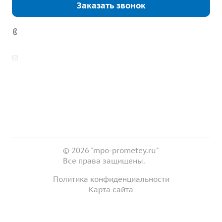
Заказать звонок
7 (922) 178-81-77
zakaz@mpo-prometey.ru
info@mpo-prometey.ru
Доставка и оплата
Сертификаты
Реквизиты
Контакты
© 2026 "mpo-prometey.ru"
Все права защищены.
Политика конфиденциальности
Карта сайта
Разработка и продвижение сайта