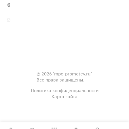
7 (922) 178-81-77
zakaz@mpo-prometey.ru
info@mpo-prometey.ru
Доставка и оплата
Сертификаты
Реквизиты
Контакты
© 2026 "mpo-prometey.ru"
Все права защищены.
Политика конфиденциальности
Карта сайта
Разработка и продвижение сайта