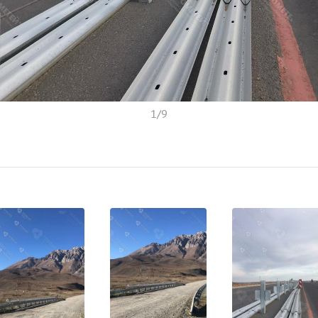
1
/
9