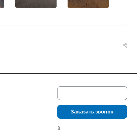
Скачать каталог
г. Екатеринбург,
соцкого, 4б, оф.
Заказать звонок
водство:
г.
инбург, ул.
7 (922) 178-81-77
нга, дом 7ч