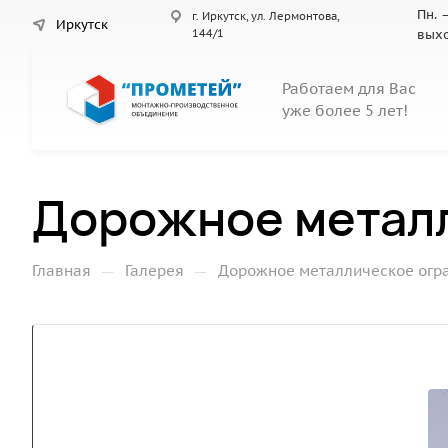
Пн. –
г. Иркутск, ул. Лермонтова,
Иркутск
144/1
вых
Работаем для Вас
уже более 5 лет!
Дорожное метал
—
—
Главная
Галерея
Дорожное металлическое огр