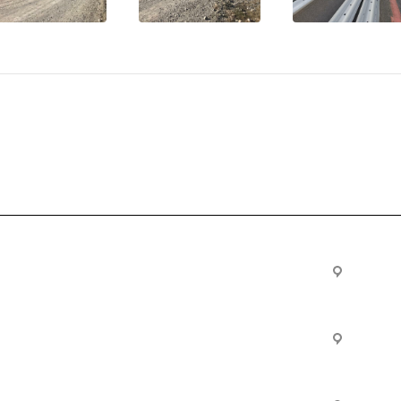
Услуги
Офис:
ул. Вы
24
ческие
Строительно-монтажные
Произ
работы
Екатер
Цвилли
ые
Установка барьерного
ограждения