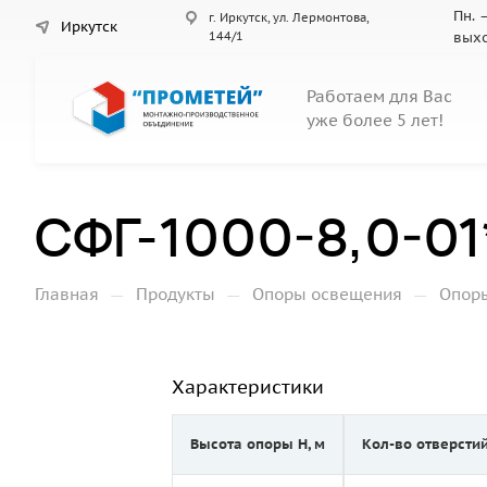
Пн. –
г. Иркутск, ул. Лермонтова,
Иркутск
144/1
вых
Работаем для Вас
уже более 5 лет!
СФГ-1000-8,0-01
—
—
—
Главная
Продукты
Опоры освещения
Опор
Характеристики
Высота опоры Н, м
Кол-во отверсти