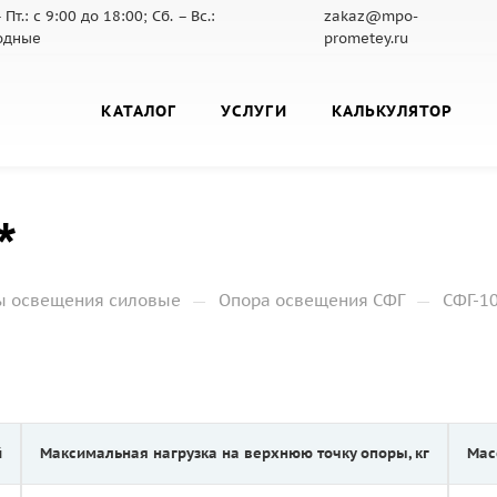
 Пт.: с 9:00 до 18:00; Сб. – Вс.:
zakaz@mpo-
одные
prometey.ru
КАТАЛОГ
УСЛУГИ
КАЛЬКУЛЯТОР
*
—
—
ы освещения силовые
Опора освещения СФГ
СФГ-10
й
Максимальная нагрузка на верхнюю точку опоры, кг
Мас