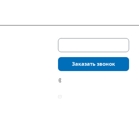
Скачать каталог
г. Екатеринбург,
соцкого, 4б, оф.
Заказать звонок
водство:
г.
инбург, ул.
7 (922) 178-81-77
нга, дом 7ч
аботы:
zakaz@mpo-prometey.ru
т.: с 9:00 до 18:00
info@mpo-prometey.ru
Вс.: выходные