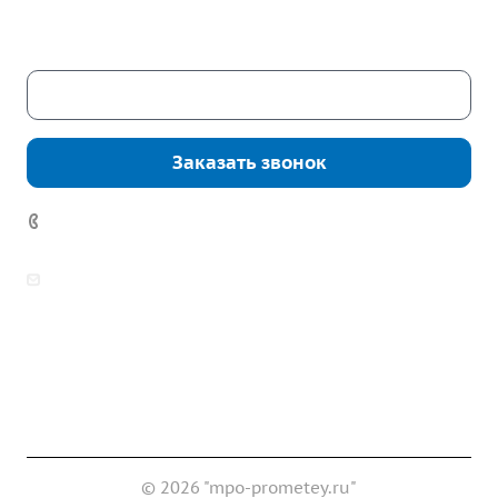
Сб. – Вс.: выходные
Скачать каталог
Заказать звонок
7 (922) 178-81-77
zakaz@mpo-prometey.ru
info@mpo-prometey.ru
Доставка и оплата
Сертификаты
Реквизиты
Контакты
© 2026 "mpo-prometey.ru"