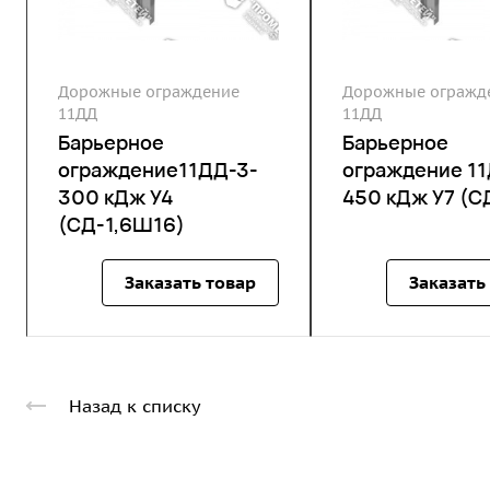
Дорожные ограждение
Дорожные огражд
11ДД
11ДД
Барьерное
Барьерное
ограждение11ДД-3-
ограждение 1
300 кДж У4
450 кДж У7 (С
(СД-1,6Ш16)
Заказать товар
Заказать
Назад к списку