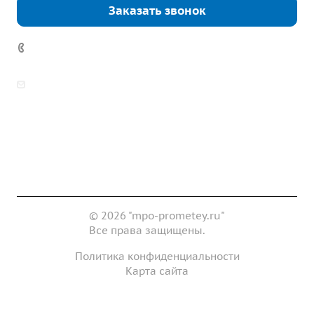
Заказать звонок
7 (922) 178-81-77
zakaz@mpo-prometey.ru
info@mpo-prometey.ru
Доставка и оплата
Сертификаты
Реквизиты
Контакты
© 2026 "mpo-prometey.ru"
Все права защищены.
Политика конфиденциальности
Карта сайта
Разработка и продвижение сайта